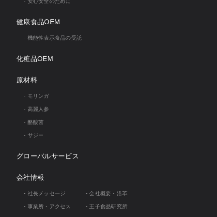
- 安心安全のために
健康食品OEM
- 機能性表示食品の受託
化粧品OEM
原材料
- モリンガ
- 高麗人参
- 酪酸菌
- サジー
グローバルサービス
会社情報
- 社⻑メッセージ
- 会社概要・沿革
- 事業所・アクセス
- 王子食品研究所