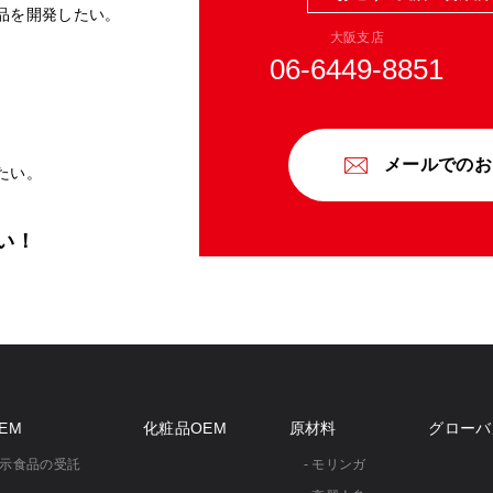
品を開発したい。
大阪支店
06-6449-8851
。
メールでのお
たい。
い！
EM
化粧品OEM
原材料
グローバ
表示食品の受託
- モリンガ