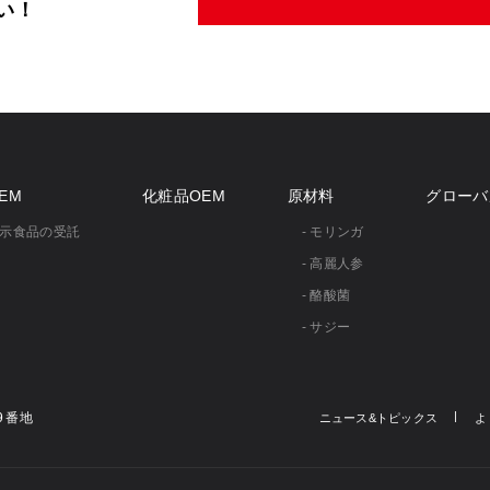
い！
EM
化粧品OEM
原材料
グローバ
表示食品の受託
- モリンガ
- 高麗人参
- 酪酸菌
- サジー
9番地
ニュース&トピックス
よ